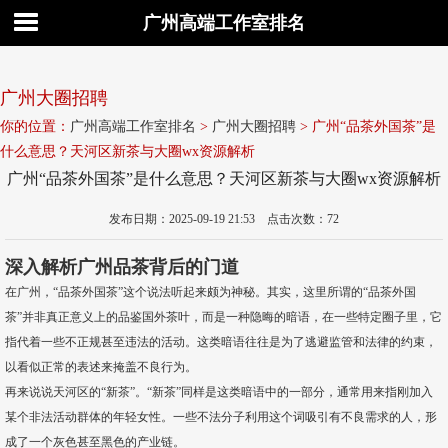
广州高端工作室排名
广州大圈招聘
你的位置：
广州高端工作室排名
>
广州大圈招聘
> 广州“品茶外国茶”是
什么意思？天河区新茶与大圈wx资源解析
广州“品茶外国茶”是什么意思？天河区新茶与大圈wx资源解析
发布日期：2025-09-19 21:53 点击次数：72
深入解析广州品茶背后的门道
在广州，“品茶外国茶”这个说法听起来颇为神秘。其实，这里所谓的“品茶外国
茶”并非真正意义上的品鉴国外茶叶，而是一种隐晦的暗语，在一些特定圈子里，它
指代着一些不正规甚至违法的活动。这类暗语往往是为了逃避监管和法律的约束，
以看似正常的表述来掩盖不良行为。
再来说说天河区的“新茶”。“新茶”同样是这类暗语中的一部分，通常用来指刚加入
某个非法活动群体的年轻女性。一些不法分子利用这个词吸引有不良需求的人，形
成了一个灰色甚至黑色的产业链。