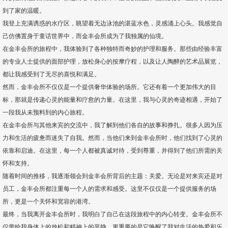
到了家的温暖。
我登上充满诱惑的水疗区，眺望着无边泳池的湛蓝水色，灵感涌上心头。我感觉自
己仿佛置身于童话世界中，而金丰会所成为了我独属的仙境。
在金丰会所的旅程中，我体验到了各种独特而奇妙的护理和服务。那些由经验丰富
的专业人士提供的面部护理，放松身心的按摩疗程，以及让人陶醉的艺术品展览，
都让我感受到了无尽的喜悦和满足。
然而，金丰会所不仅仅是一个提供奢华体验的场所。它还有着一个更加伟大的目
标，那就是传递心灵的能量和疗愈的力量。在这里，我与心灵的奇迹相遇，开始了
一段我从未预料到的内心旅程。
在金丰会所与其他来宾的交流中，我了解到他们各自的故事和挣扎。很多人因为压
力和生活的疲惫而迷失了自我。然而，当他们来到金丰会所时，他们找到了心灵的
依靠和启迪。在这里，每一个人都被真诚对待，受到尊重，并得到了他们所需的关
怀和支持。
随着时间的推移，我逐渐领会到金丰会所背后的主题：关爱。无论是对来宾还是对
员工，金丰会所都注重每一个人的需求和感受。这里不仅仅是一个提供服务的场
所，更是一个关怀和宽容的港湾。
最终，当我离开金丰会所时，我明白了自己在这段旅程中的内心转变。金丰会所不
仅带给我身体上的放松和精神上的平静，更重要的是它唤醒了我对生活的热爱和乐