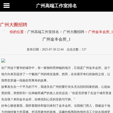
广州高端工作室排名
广州大圈招聘
你的位置：
广州高端工作室排名
>
广州大圈招聘
> 广州金丰会所_1
广州金丰会所_1
发布日期：2025-07-30 22:44 点击次数：137
在广州这个繁华的城市中，有一家独特而神秘的地方，它就是广州金丰会所。这个
地方向来宾提供了一个畅游广州的绝佳选择。然而，在你展开奇幻的旅程之前，让
我带您穿越一段曲折而离奇的故事。
故事发生在一个平凡的下午，我迷失在广州的繁忙街头无法找到回家的路。心急如
焚的我，突然听到一位神秘而威严的老人在街边说："你是否厌倦了在这个城市里迷
失自我？来到金丰会所，你将找到心灵的安抚与宁静。"
好奇心驱使着我，我怀着期待和疑问来到了金丰会所。当我推门而入，我被这个地
方的独特魅力所震撼。舒适而奢华的装饰，温馨的氛围和热情的员工立刻令我感受