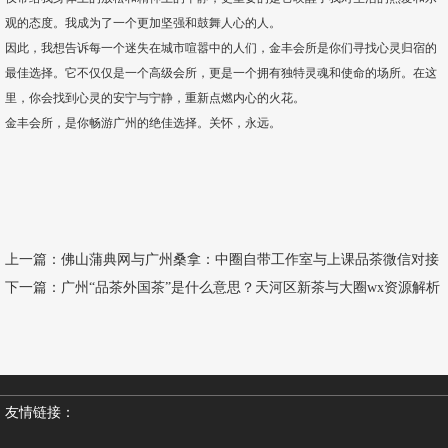
观的态度。我成为了一个更加坚强和鼓舞人心的人。
因此，我想告诉每一个迷失在城市喧嚣中的人们，金丰会所是你们寻找心灵归宿的
最佳选择。它不仅仅是一个高级会所，更是一个拥有独特灵魂和使命的场所。在这
里，你会找到心灵的安宁与宁静，重新点燃内心的火花。
金丰会所，是你畅游广州的绝佳选择。关怀，永远。
上一篇：
佛山蒲典网与广州桑拿：中圈自带工作室与上课品茶微信对接
下一篇：
广州“品茶外国茶”是什么意思？天河区新茶与大圈wx资源解析
友情链接：